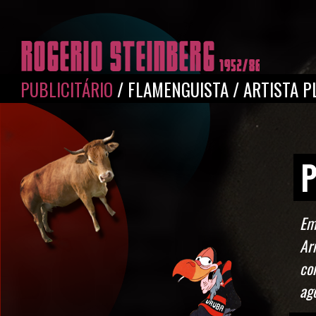
Pular para o conteúdo principal
PUBLICITÁRIO
/
FLAMENGUISTA
/
ARTISTA P
P
Em
Ar
co
ag