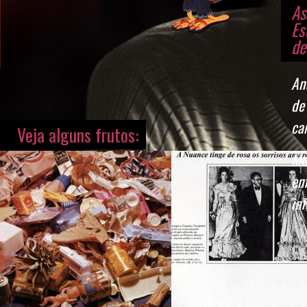
As
Es
de
An
de
ca
Veja alguns frutos:
Mo
en
inf