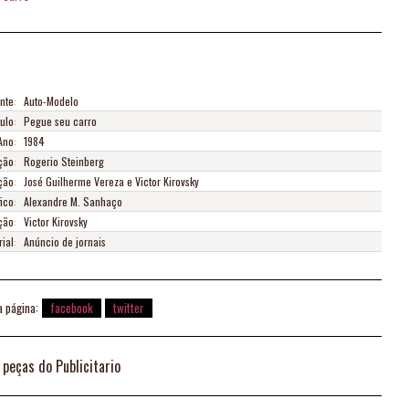
nte
:
Auto-Modelo
tulo
:
Pegue seu carro
Ano
:
1984
ção
:
Rogerio Steinberg
ção
:
José Guilherme Vereza e Victor Kirovsky
ico
:
Alexandre M. Sanhaço
ação
:
Victor Kirovsky
ial
:
Anúncio de jornais
a página:
facebook
twitter
 peças do Publicitario