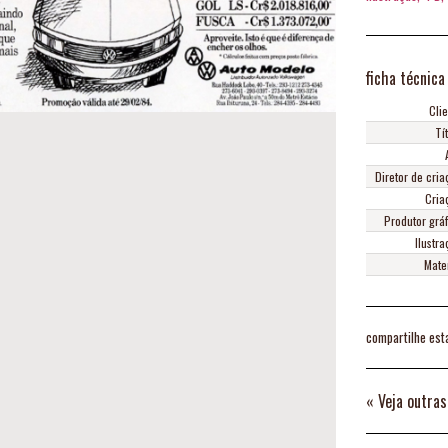
ficha técnica
Clie
Tí
Diretor de cria
Cria
Produtor gráf
Ilustr
Mater
compartilhe est
«
Veja outras