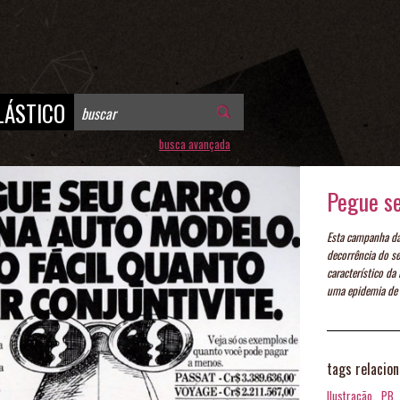
LÁSTICO
busca avançada
Pegue se
Esta campanha da
decorrência do s
característico da
uma epidemia de c
tags relacio
Ilustração,
PB,