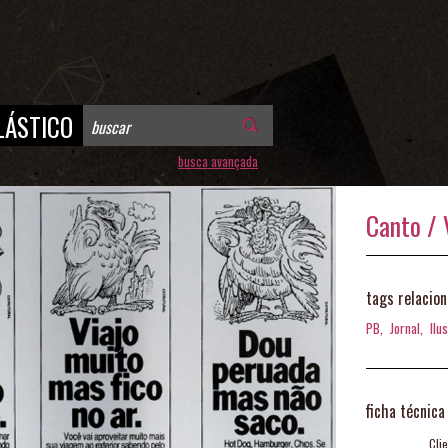
LÁSTICO
busca avançada
Canto / V
tags relacio
PB,
Jornal,
Ilu
ficha técnica
Clie