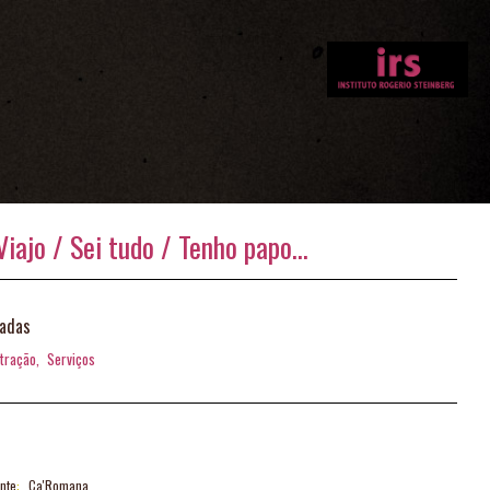
iajo / Sei tudo / Tenho papo...
nadas
stração,
Serviços
nte
:
Ca'Romana