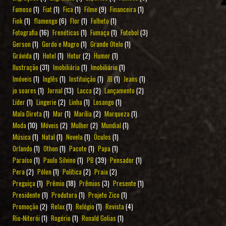
Famoso
(1)
Fiat
(1)
Fica
(1)
Filme
(9)
Financeira
(1)
Fink
(1)
flamengo
(6)
Flor
(1)
Folheto
(1)
Fotografia
(16)
Frenéticas
(1)
Fumaça
(1)
Futebol
(3)
Gerson
(1)
Gordo e Magro
(1)
Grande Otelo
(1)
Grávida
(1)
Hotel
(1)
Hotur
(2)
Humor
(1)
Ilustração
(31)
Imobiliária
(1)
Imobiliário
(1)
Imóveis
(1)
Inglês
(1)
Instituição
(1)
JB
(1)
Jeans
(1)
jo soares
(1)
Jornal
(13)
Lacca
(2)
Lançamento
(2)
Líder
(1)
Lingerie
(2)
Linha
(1)
Losango
(1)
Mala Direta
(1)
Mar
(1)
Marília
(2)
Marqueza
(1)
Moda
(10)
Móveis
(2)
Mulher
(2)
Mundial
(1)
Música
(1)
Natal
(1)
Novela
(1)
Óculos
(1)
Orlando
(1)
Othon
(1)
Pacote
(1)
Papa
(1)
Paraíso
(1)
Paulo Silvino
(1)
PB
(39)
Pensador
(1)
Pera
(2)
Pólen
(1)
Política
(2)
Praia
(2)
Preguiça
(1)
Prêmio
(18)
Prêmios
(3)
Presente
(1)
Presidente
(1)
Produtora
(1)
Projeto Zico
(1)
Promoção
(2)
Relax
(1)
Relógio
(1)
Revista
(4)
Rio-Niterói
(1)
Rogério
(1)
Ronald Golias
(1)