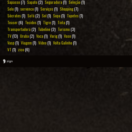
Sapasso
(7)
Sapato
(2)
Seguradora
(1)
Seleção
(1)
Selo
(1)
servenco
(1)
Serviços
(1)
Shopping
(7)
Sócrates
(1)
Sofá
(2)
Sol
(1)
Sopa
(1)
Tapetes
(1)
Teaser
(6)
Tecidos
(1)
Tigre
(1)
Tinta
(1)
Transportadora
(2)
Tubeline
(2)
Turismo
(3)
TV
(13)
Uruba
(2)
Vaca
(1)
Varig
(1)
Vaso
(1)
Vasp
(1)
Viagem
(1)
Vídeo
(1)
Volta Galinho
(1)
VT
(1)
zico
(6)