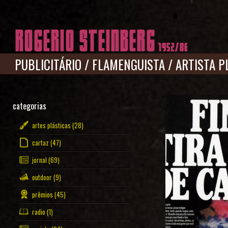
Pular para o conteúdo principal
PUBLICITÁRIO
/
FLAMENGUISTA
/
ARTISTA P
categorias
artes plásticas
(28)
cartaz
(47)
jornal
(69)
outdoor
(9)
prêmios
(45)
radio
(1)