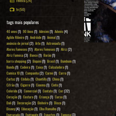
revista
(24)
tv
(50)
tags mais populares
40 anos
(1)
90 Anos
(1)
Adesivo
(1)
Adonis
(4)
Agildo Ribeiro
(1)
Andróide
(1)
Animal
(1)
anúncio de jornal
(2)
Arte
(1)
Astronauta
(1)
Atores Famosos
(17)
Atores Fomosos
(1)
Atriz
(2)
Atriz Famosa
(3)
Banco
(1)
Barão
(1)
barra shopping
(2)
Biquini
(1)
Brasil
(1)
Bumbum
(1)
Bunda
(1)
Cadeira
(1)
Caixa
(1)
Calculadora
(1)
Camisa 10
(1)
Campanha
(2)
Carne
(1)
Carro
(1)
Cartaz
(1)
Cédula
(1)
Chantilly
(1)
China
(1)
Cifrão
(1)
Cigarro
(1)
Cinema
(1)
Cinto
(1)
Colorido
(3)
Comercial
(1)
Contato
(1)
Cor
(32)
Coração
(1)
Costura
(1)
Criança
(1)
Curso
(1)
Dali
(1)
Decoração
(2)
Dinheiro
(1)
Disco
(1)
Disney
(4)
Educação
(1)
Elba Ramalho
(1)
Engraçado
(1)
Engraxate
(1)
Esportes
(1)
Famosa
(3)