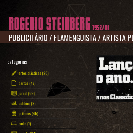
Pular para o conteúdo principal
PUBLICITÁRIO
/
FLAMENGUISTA
/
ARTISTA P
categorias
artes plásticas
(28)
cartaz
(47)
jornal
(69)
outdoor
(9)
prêmios
(45)
radio
(1)