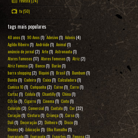
revista
(24)
tv
(50)
tags mais populares
40 anos
(1)
90 Anos
(1)
Adesivo
(1)
Adonis
(4)
Agildo Ribeiro
(1)
Andróide
(1)
Animal
(1)
anúncio de jornal
(2)
Arte
(1)
Astronauta
(1)
Atores Famosos
(17)
Atores Fomosos
(1)
Atriz
(2)
Atriz Famosa
(3)
Banco
(1)
Barão
(1)
barra shopping
(2)
Biquini
(1)
Brasil
(1)
Bumbum
(1)
Bunda
(1)
Cadeira
(1)
Caixa
(1)
Calculadora
(1)
Camisa 10
(1)
Campanha
(2)
Carne
(1)
Carro
(1)
Cartaz
(1)
Cédula
(1)
Chantilly
(1)
China
(1)
Cifrão
(1)
Cigarro
(1)
Cinema
(1)
Cinto
(1)
Colorido
(3)
Comercial
(1)
Contato
(1)
Cor
(32)
Coração
(1)
Costura
(1)
Criança
(1)
Curso
(1)
Dali
(1)
Decoração
(2)
Dinheiro
(1)
Disco
(1)
Disney
(4)
Educação
(1)
Elba Ramalho
(1)
Engraçado
(1)
Engraxate
(1)
Esportes
(1)
Famosa
(3)