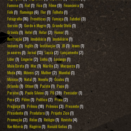
Famoso
(1)
Fiat
(1)
Fica
(1)
Filme
(9)
Financeira
(1)
Fink
(1)
flamengo
(6)
Flor
(1)
Folheto
(1)
Fotografia
(16)
Frenéticas
(1)
Fumaça
(1)
Futebol
(3)
Gerson
(1)
Gordo e Magro
(1)
Grande Otelo
(1)
Grávida
(1)
Hotel
(1)
Hotur
(2)
Humor
(1)
Ilustração
(31)
Imobiliária
(1)
Imobiliário
(1)
Imóveis
(1)
Inglês
(1)
Instituição
(1)
JB
(1)
Jeans
(1)
jo soares
(1)
Jornal
(13)
Lacca
(2)
Lançamento
(2)
Líder
(1)
Lingerie
(2)
Linha
(1)
Losango
(1)
Mala Direta
(1)
Mar
(1)
Marília
(2)
Marqueza
(1)
Moda
(10)
Móveis
(2)
Mulher
(2)
Mundial
(1)
Música
(1)
Natal
(1)
Novela
(1)
Óculos
(1)
Orlando
(1)
Othon
(1)
Pacote
(1)
Papa
(1)
Paraíso
(1)
Paulo Silvino
(1)
PB
(39)
Pensador
(1)
Pera
(2)
Pólen
(1)
Política
(2)
Praia
(2)
Preguiça
(1)
Prêmio
(18)
Prêmios
(3)
Presente
(1)
Presidente
(1)
Produtora
(1)
Projeto Zico
(1)
Promoção
(2)
Relax
(1)
Relógio
(1)
Revista
(4)
Rio-Niterói
(1)
Rogério
(1)
Ronald Golias
(1)