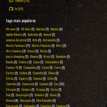
revista
(24)
tv
(50)
tags mais populares
40 anos
(1)
90 Anos
(1)
Adesivo
(1)
Adonis
(4)
Agildo Ribeiro
(1)
Andróide
(1)
Animal
(1)
anúncio de jornal
(2)
Arte
(1)
Astronauta
(1)
Atores Famosos
(17)
Atores Fomosos
(1)
Atriz
(2)
Atriz Famosa
(3)
Banco
(1)
Barão
(1)
barra shopping
(2)
Biquini
(1)
Brasil
(1)
Bumbum
(1)
Bunda
(1)
Cadeira
(1)
Caixa
(1)
Calculadora
(1)
Camisa 10
(1)
Campanha
(2)
Carne
(1)
Carro
(1)
Cartaz
(1)
Cédula
(1)
Chantilly
(1)
China
(1)
Cifrão
(1)
Cigarro
(1)
Cinema
(1)
Cinto
(1)
Colorido
(3)
Comercial
(1)
Contato
(1)
Cor
(32)
Coração
(1)
Costura
(1)
Criança
(1)
Curso
(1)
Dali
(1)
Decoração
(2)
Dinheiro
(1)
Disco
(1)
Disney
(4)
Educação
(1)
Elba Ramalho
(1)
Engraçado
(1)
Engraxate
(1)
Esportes
(1)
Famosa
(3)