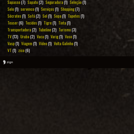
Sapasso
(7)
Sapato
(2)
Seguradora
(1)
Seleção
(1)
Selo
(1)
servenco
(1)
Serviços
(1)
Shopping
(7)
Sócrates
(1)
Sofá
(2)
Sol
(1)
Sopa
(1)
Tapetes
(1)
Teaser
(6)
Tecidos
(1)
Tigre
(1)
Tinta
(1)
Transportadora
(2)
Tubeline
(2)
Turismo
(3)
TV
(13)
Uruba
(2)
Vaca
(1)
Varig
(1)
Vaso
(1)
Vasp
(1)
Viagem
(1)
Vídeo
(1)
Volta Galinho
(1)
VT
(1)
zico
(6)