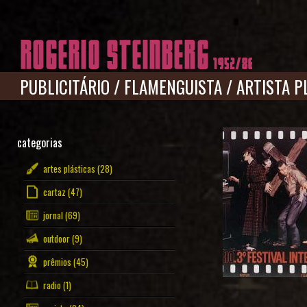
Pular para o conteúdo principal
PUBLICITÁRIO
/
FLAMENGUISTA
/
ARTISTA P
categorias
artes plásticas
(28)
cartaz
(47)
jornal
(69)
outdoor
(9)
prêmios
(45)
radio
(1)