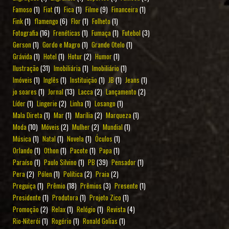
Famoso
(1)
Fiat
(1)
Fica
(1)
Filme
(9)
Financeira
(1)
Fink
(1)
flamengo
(6)
Flor
(1)
Folheto
(1)
Fotografia
(16)
Frenéticas
(1)
Fumaça
(1)
Futebol
(3)
Gerson
(1)
Gordo e Magro
(1)
Grande Otelo
(1)
Grávida
(1)
Hotel
(1)
Hotur
(2)
Humor
(1)
Ilustração
(31)
Imobiliária
(1)
Imobiliário
(1)
Imóveis
(1)
Inglês
(1)
Instituição
(1)
JB
(1)
Jeans
(1)
jo soares
(1)
Jornal
(13)
Lacca
(2)
Lançamento
(2)
Líder
(1)
Lingerie
(2)
Linha
(1)
Losango
(1)
Mala Direta
(1)
Mar
(1)
Marília
(2)
Marqueza
(1)
Moda
(10)
Móveis
(2)
Mulher
(2)
Mundial
(1)
Música
(1)
Natal
(1)
Novela
(1)
Óculos
(1)
Orlando
(1)
Othon
(1)
Pacote
(1)
Papa
(1)
Paraíso
(1)
Paulo Silvino
(1)
PB
(39)
Pensador
(1)
Pera
(2)
Pólen
(1)
Política
(2)
Praia
(2)
Preguiça
(1)
Prêmio
(18)
Prêmios
(3)
Presente
(1)
Presidente
(1)
Produtora
(1)
Projeto Zico
(1)
Promoção
(2)
Relax
(1)
Relógio
(1)
Revista
(4)
Rio-Niterói
(1)
Rogério
(1)
Ronald Golias
(1)