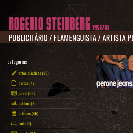
Pular para o conteúdo principal
PUBLICITÁRIO
/
FLAMENGUISTA
/
ARTISTA P
categorias
artes plásticas
(28)
cartaz
(47)
jornal
(69)
outdoor
(9)
prêmios
(45)
radio
(1)