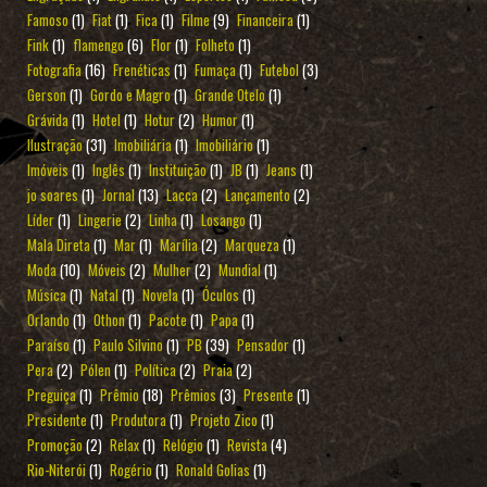
Famoso
(1)
Fiat
(1)
Fica
(1)
Filme
(9)
Financeira
(1)
Fink
(1)
flamengo
(6)
Flor
(1)
Folheto
(1)
Fotografia
(16)
Frenéticas
(1)
Fumaça
(1)
Futebol
(3)
Gerson
(1)
Gordo e Magro
(1)
Grande Otelo
(1)
Grávida
(1)
Hotel
(1)
Hotur
(2)
Humor
(1)
Ilustração
(31)
Imobiliária
(1)
Imobiliário
(1)
Imóveis
(1)
Inglês
(1)
Instituição
(1)
JB
(1)
Jeans
(1)
jo soares
(1)
Jornal
(13)
Lacca
(2)
Lançamento
(2)
Líder
(1)
Lingerie
(2)
Linha
(1)
Losango
(1)
Mala Direta
(1)
Mar
(1)
Marília
(2)
Marqueza
(1)
Moda
(10)
Móveis
(2)
Mulher
(2)
Mundial
(1)
Música
(1)
Natal
(1)
Novela
(1)
Óculos
(1)
Orlando
(1)
Othon
(1)
Pacote
(1)
Papa
(1)
Paraíso
(1)
Paulo Silvino
(1)
PB
(39)
Pensador
(1)
Pera
(2)
Pólen
(1)
Política
(2)
Praia
(2)
Preguiça
(1)
Prêmio
(18)
Prêmios
(3)
Presente
(1)
Presidente
(1)
Produtora
(1)
Projeto Zico
(1)
Promoção
(2)
Relax
(1)
Relógio
(1)
Revista
(4)
Rio-Niterói
(1)
Rogério
(1)
Ronald Golias
(1)