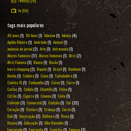
revista
(24)
tv
(50)
tags mais populares
40 anos
(1)
90 Anos
(1)
Adesivo
(1)
Adonis
(4)
Agildo Ribeiro
(1)
Andróide
(1)
Animal
(1)
anúncio de jornal
(2)
Arte
(1)
Astronauta
(1)
Atores Famosos
(17)
Atores Fomosos
(1)
Atriz
(2)
Atriz Famosa
(3)
Banco
(1)
Barão
(1)
barra shopping
(2)
Biquini
(1)
Brasil
(1)
Bumbum
(1)
Bunda
(1)
Cadeira
(1)
Caixa
(1)
Calculadora
(1)
Camisa 10
(1)
Campanha
(2)
Carne
(1)
Carro
(1)
Cartaz
(1)
Cédula
(1)
Chantilly
(1)
China
(1)
Cifrão
(1)
Cigarro
(1)
Cinema
(1)
Cinto
(1)
Colorido
(3)
Comercial
(1)
Contato
(1)
Cor
(32)
Coração
(1)
Costura
(1)
Criança
(1)
Curso
(1)
Dali
(1)
Decoração
(2)
Dinheiro
(1)
Disco
(1)
Disney
(4)
Educação
(1)
Elba Ramalho
(1)
Engraçado
(1)
Engraxate
(1)
Esportes
(1)
Famosa
(3)