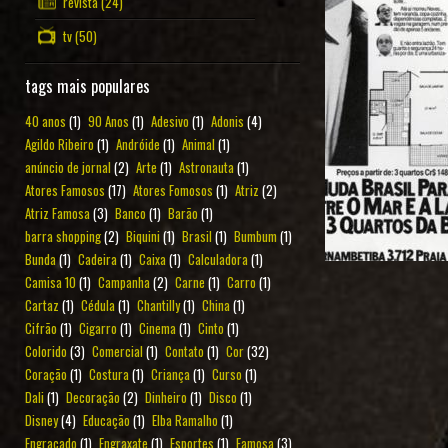
revista
(24)
tv
(50)
tags mais populares
40 anos
(1)
90 Anos
(1)
Adesivo
(1)
Adonis
(4)
Agildo Ribeiro
(1)
Andróide
(1)
Animal
(1)
anúncio de jornal
(2)
Arte
(1)
Astronauta
(1)
Atores Famosos
(17)
Atores Fomosos
(1)
Atriz
(2)
Atriz Famosa
(3)
Banco
(1)
Barão
(1)
barra shopping
(2)
Biquini
(1)
Brasil
(1)
Bumbum
(1)
Bunda
(1)
Cadeira
(1)
Caixa
(1)
Calculadora
(1)
Camisa 10
(1)
Campanha
(2)
Carne
(1)
Carro
(1)
Cartaz
(1)
Cédula
(1)
Chantilly
(1)
China
(1)
Cifrão
(1)
Cigarro
(1)
Cinema
(1)
Cinto
(1)
Colorido
(3)
Comercial
(1)
Contato
(1)
Cor
(32)
Coração
(1)
Costura
(1)
Criança
(1)
Curso
(1)
Dali
(1)
Decoração
(2)
Dinheiro
(1)
Disco
(1)
Disney
(4)
Educação
(1)
Elba Ramalho
(1)
Engraçado
(1)
Engraxate
(1)
Esportes
(1)
Famosa
(3)