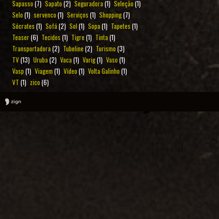
Sapasso
(7)
Sapato
(2)
Seguradora
(1)
Seleção
(1)
Selo
(1)
servenco
(1)
Serviços
(1)
Shopping
(7)
Sócrates
(1)
Sofá
(2)
Sol
(1)
Sopa
(1)
Tapetes
(1)
Teaser
(6)
Tecidos
(1)
Tigre
(1)
Tinta
(1)
Transportadora
(2)
Tubeline
(2)
Turismo
(3)
TV
(13)
Uruba
(2)
Vaca
(1)
Varig
(1)
Vaso
(1)
Vasp
(1)
Viagem
(1)
Vídeo
(1)
Volta Galinho
(1)
VT
(1)
zico
(6)