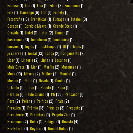
Famoso
(1)
Fiat
(1)
Fica
(1)
Filme
(9)
Financeira
(1)
Fink
(1)
flamengo
(6)
Flor
(1)
Folheto
(1)
Fotografia
(16)
Frenéticas
(1)
Fumaça
(1)
Futebol
(3)
Gerson
(1)
Gordo e Magro
(1)
Grande Otelo
(1)
Grávida
(1)
Hotel
(1)
Hotur
(2)
Humor
(1)
Ilustração
(31)
Imobiliária
(1)
Imobiliário
(1)
Imóveis
(1)
Inglês
(1)
Instituição
(1)
JB
(1)
Jeans
(1)
jo soares
(1)
Jornal
(13)
Lacca
(2)
Lançamento
(2)
Líder
(1)
Lingerie
(2)
Linha
(1)
Losango
(1)
Mala Direta
(1)
Mar
(1)
Marília
(2)
Marqueza
(1)
Moda
(10)
Móveis
(2)
Mulher
(2)
Mundial
(1)
Música
(1)
Natal
(1)
Novela
(1)
Óculos
(1)
Orlando
(1)
Othon
(1)
Pacote
(1)
Papa
(1)
Paraíso
(1)
Paulo Silvino
(1)
PB
(39)
Pensador
(1)
Pera
(2)
Pólen
(1)
Política
(2)
Praia
(2)
Preguiça
(1)
Prêmio
(18)
Prêmios
(3)
Presente
(1)
Presidente
(1)
Produtora
(1)
Projeto Zico
(1)
Promoção
(2)
Relax
(1)
Relógio
(1)
Revista
(4)
Rio-Niterói
(1)
Rogério
(1)
Ronald Golias
(1)