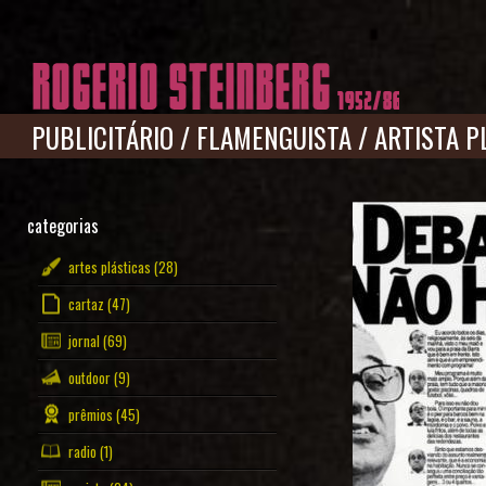
Pular para o conteúdo principal
PUBLICITÁRIO
/
FLAMENGUISTA
/
ARTISTA P
categorias
artes plásticas
(28)
cartaz
(47)
jornal
(69)
outdoor
(9)
prêmios
(45)
radio
(1)